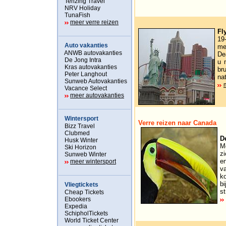
Tenzing Travel
NRV Holiday
TunaFish
Verre reizen naar Noord-Ame
meer verre reizen
Fl
19
Auto vakanties
me
ANWB autovakanties
De
De Jong Intra
u 
Kras autovakanties
b
Peter Langhout
na
Sunweb Autovakanties
Vacance Select
meer autovakanties
Wintersport
Verre reizen naar Canada
Bizz Travel
Clubmed
D
Husk Winter
M
Ski Horizon
zi
Sunweb Winter
e
meer wintersport
v
k
b
Vliegtickets
st
Cheap Tickets
Ebookers
Expedia
SchipholTickets
World Ticket Center