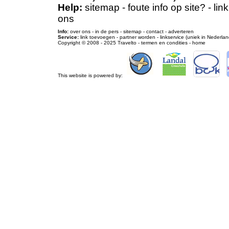
Help:
sitemap
-
foute info op site?
-
lin
ons
Info:
over ons
-
in de pers
-
sitemap
-
contact
-
adverteren
Service:
link toevoegen
-
partner worden
-
linkservice (uniek in Nederlan
Copyright © 2008 - 2025
Travelto
-
termen en condities
-
home
This website is powered by: