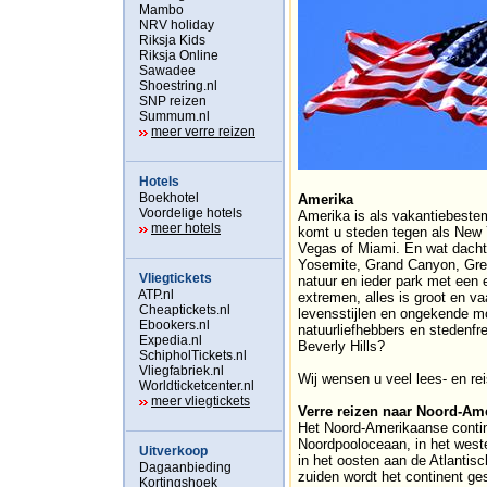
Mambo
NRV holiday
Riksja Kids
Riksja Online
Sawadee
Shoestring.nl
SNP reizen
Summum.nl
meer verre reizen
Hotels
Boekhotel
Amerika
Voordelige hotels
Amerika is als vakantiebestem
meer hotels
komt u steden tegen als New 
Vegas of Miami. En wat dacht 
Yosemite, Grand Canyon, Gre
Vliegtickets
natuur en ieder park met een 
ATP.nl
extremen, alles is groot en v
Cheaptickets.nl
levensstijlen en ongekende mo
Ebookers.nl
natuurliefhebbers en stedenfrea
Expedia.nl
Beverly Hills?
SchipholTickets.nl
Vliegfabriek.nl
Wij wensen u veel lees- en rei
Worldticketcenter.nl
meer vliegtickets
Verre reizen naar Noord-Am
Het Noord-Amerikaanse contin
Noordpooloceaan, in het wes
Uitverkoop
in het oosten aan de Atlantis
Dagaanbieding
zuiden wordt het continent g
Kortingshoek