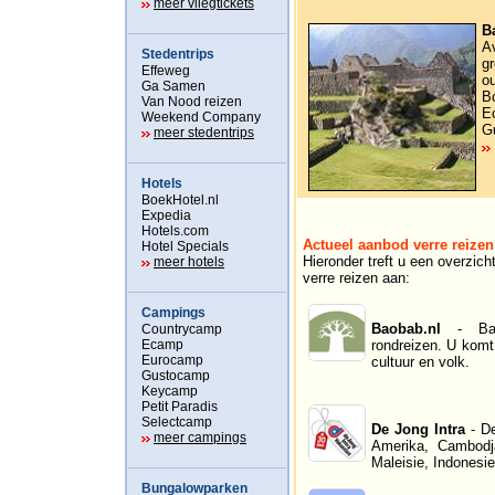
Verre stedentrips
meer vliegtickets
B
A
Stedentrips
g
Effeweg
o
Ga Samen
Bo
Van Nood reizen
E
Weekend Company
G
meer stedentrips
Hotels
BoekHotel.nl
Expedia
Hotels.com
Actueel aanbod verre reizen
Hotel Specials
Hieronder treft u een overzic
meer hotels
verre reizen aan:
Campings
Baobab.nl
- Baob
Countrycamp
Ecamp
rondreizen. U komt 
Eurocamp
cultuur en volk.
Gustocamp
Keycamp
Petit Paradis
Selectcamp
De Jong Intra
- De
meer campings
Amerika, Cambodja
Maleisie, Indonesie
Bungalowparken