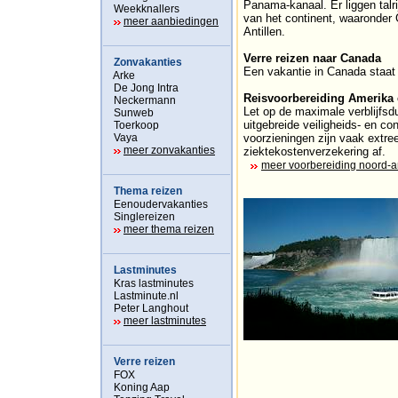
Panama-kanaal. Er liggen talri
Weekknallers
van het continent, waaronder 
meer aanbiedingen
Antillen.
Verre reizen naar Canada
Zonvakanties
Een vakantie in Canada staat 
Arke
De Jong Intra
Reisvoorbereiding Amerika
Neckermann
Let op de maximale verblijfsdu
Sunweb
uitgebreide veiligheids- en c
Toerkoop
Vaya
voorzieningen zijn vaak extre
meer zonvakanties
ziektekostenverzekering af.
meer voorbereiding noord-
Thema reizen
Eenoudervakanties
Singlereizen
meer thema reizen
Lastminutes
Kras lastminutes
Lastminute.nl
Peter Langhout
meer lastminutes
Verre reizen
FOX
Koning Aap