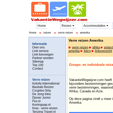
Home
Reizen
Accommodaties
Home
reizen
verre reizen
amerika
Verre reizen Amerika
Informatie
Over ons
verre reizen
afrika
antarc
Link service
amerika
foto's
linkoverzicht
Link toevoegen
Partner worden
Sitemap
Groeps- en individuele rei
Top 100
Contact
Verre reizen
VakantieWegwijzer.com heeft v
Activity International
bijzondere bestemmingen gese
Baobab Reizen
verre bestemmingen, waaronde
Couples Only
Afrika, Canada en Azie.
De Jong Intra
Djoser Junior
Op deze pagina vindt u meer i
Fox.nl
Amerika.
Koningaap.nl
Kras - verre reizen
Tenzing Travel.nl