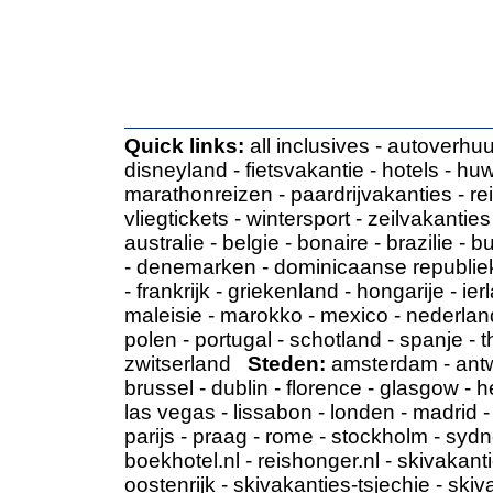
Quick links:
all inclusives
-
autoverhuu
disneyland
-
fietsvakantie
-
hotels
-
huw
marathonreizen
-
paardrijvakanties
-
re
vliegtickets
-
wintersport
-
zeilvakanties
australie
-
belgie
-
bonaire
-
brazilie
-
bu
-
denemarken
-
dominicaanse republie
-
frankrijk
-
griekenland
-
hongarije
-
ier
maleisie
-
marokko
-
mexico
-
nederlan
polen
-
portugal
-
schotland
-
spanje
-
t
zwitserland
Steden:
amsterdam
-
ant
brussel
-
dublin
-
florence
-
glasgow
-
h
las vegas
-
lissabon
-
londen
-
madrid
parijs
-
praag
-
rome
-
stockholm
-
sydn
boekhotel.nl
-
reishonger.nl
-
skivakanti
oostenrijk
-
skivakanties-tsjechie
-
skiv