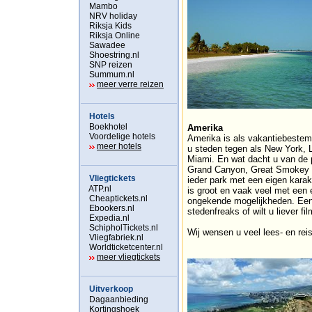
Mambo
NRV holiday
Riksja Kids
Riksja Online
Sawadee
Shoestring.nl
SNP reizen
Summum.nl
meer verre reizen
Hotels
Boekhotel
Amerika
Voordelige hotels
Amerika is als vakantiebestem
meer hotels
u steden tegen als New York, 
Miami. En wat dacht u van de 
Grand Canyon, Great Smokey M
Vliegtickets
ieder park met een eigen karak
ATP.nl
is groot en vaak veel met een e
Cheaptickets.nl
ongekende mogelijkheden. Een 
Ebookers.nl
stedenfreaks of wilt u liever fi
Expedia.nl
SchipholTickets.nl
Wij wensen u veel lees- en reis
Vliegfabriek.nl
Worldticketcenter.nl
meer vliegtickets
Uitverkoop
Dagaanbieding
Kortingshoek