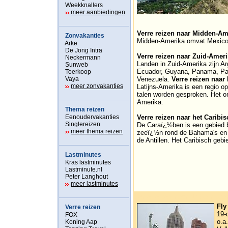
Weekknallers
meer aanbiedingen
Verre reizen naar Midden-Am
Zonvakanties
Midden-Amerika omvat Mexico,
Arke
De Jong Intra
Verre reizen naar Zuid-Amer
Neckermann
Landen in Zuid-Amerika zijn Arge
Sunweb
Ecuador, Guyana, Panama, Pa
Toerkoop
Vaya
Venezuela.
Verre reizen naar
meer zonvakanties
Latijns-Amerika is een regio 
talen worden gesproken. Het o
Amerika.
Thema reizen
Eenoudervakanties
Verre reizen naar het Caribi
Singlereizen
De Caraï¿½ben is een gebied 
meer thema reizen
zeeï¿½n rond de Bahama's en 
de Antillen. Het Caribisch geb
Lastminutes
Kras lastminutes
Lastminute.nl
Peter Langhout
meer lastminutes
Verre reizen naar de Carribea
Fly
Verre reizen
19-
FOX
o.a
Koning Aap