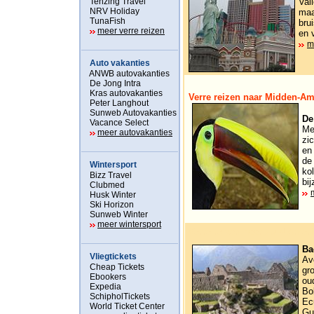
Tenzing Travel
Val
NRV Holiday
maa
TunaFish
bru
meer verre reizen
en 
m
Auto vakanties
ANWB autovakanties
De Jong Intra
Kras autovakanties
Verre reizen naar Midden-Am
Peter Langhout
Sunweb Autovakanties
De
Vacance Select
Me
meer autovakanties
zi
en
de
Wintersport
ko
Bizz Travel
bij
Clubmed
Husk Winter
Ski Horizon
Sunweb Winter
meer wintersport
Verre reizen naar Zuid-Amer
Ba
Vliegtickets
Av
Cheap Tickets
gr
Ebookers
ou
Expedia
Bo
SchipholTickets
Ec
World Ticket Center
Gu