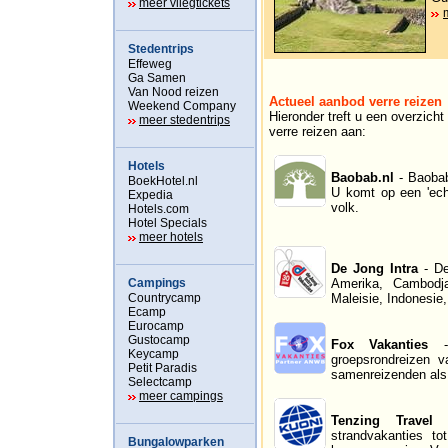
meer vliegtickets
Stedentrips
Effeweg
Ga Samen
Van Nood reizen
Actueel aanbod verre reizen
Weekend Company
Hieronder treft u een overzich
meer stedentrips
verre reizen aan:
Hotels
Baobab.nl
- Baobab
BoekHotel.nl
U komt op een 'echt
Expedia
volk.
Hotels.com
Hotel Specials
meer hotels
De Jong Intra
- De
Campings
Amerika, Cambodja,
Countrycamp
Maleisie, Indonesie
Ecamp
Eurocamp
Gustocamp
Fox Vakanties
- 
Keycamp
groepsrondreizen v
Petit Paradis
samenreizenden als 
Selectcamp
meer campings
Tenzing Travel
-
strandvakanties to
Bungalowparken