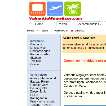
Home
Reizen
Accommodaties
Home
reizen
verre reizen
amerika
Verre reizen Amerika
Informatie
Over ons
verre reizen
afrika
antarct
Link service
amerika
foto's
linkoverzicht
Link toevoegen
Partner worden
Sitemap
Groeps- en individuele reiz
Top 100
Contact
Verre reizen
VakantieWegwijzer.com heeft vo
Activity International
bijzondere bestemmingen gesel
Baobab Reizen
bestemmingen, waaronder Austr
Couples Only
Canada en Azie.
De Jong Intra
Djoser Junior
Op deze pagina vindt u meer in
Fox.nl
Zuid-Amerika.
Koningaap.nl
Kras - verre reizen
Tenzing Travel.nl