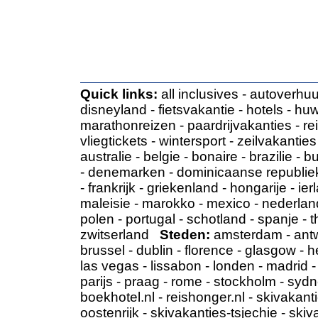
Quick links:
all inclusives
-
autoverhuu
disneyland
-
fietsvakantie
-
hotels
-
huw
marathonreizen
-
paardrijvakanties
-
re
vliegtickets
-
wintersport
-
zeilvakanties
australie
-
belgie
-
bonaire
-
brazilie
-
bu
-
denemarken
-
dominicaanse republie
-
frankrijk
-
griekenland
-
hongarije
-
ier
maleisie
-
marokko
-
mexico
-
nederlan
polen
-
portugal
-
schotland
-
spanje
-
t
zwitserland
Steden:
amsterdam
-
ant
brussel
-
dublin
-
florence
-
glasgow
-
h
las vegas
-
lissabon
-
londen
-
madrid
parijs
-
praag
-
rome
-
stockholm
-
sydn
boekhotel.nl
-
reishonger.nl
-
skivakanti
oostenrijk
-
skivakanties-tsjechie
-
skiv