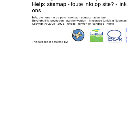
Help:
sitemap
-
foute info op site?
-
lin
ons
Info:
over ons
-
in de pers
-
sitemap
-
contact
-
adverteren
Service:
link toevoegen
-
partner worden
-
linkservice (uniek in Nederlan
Copyright © 2008 - 2025
Travelto
-
termen en condities
-
home
This website is powered by: