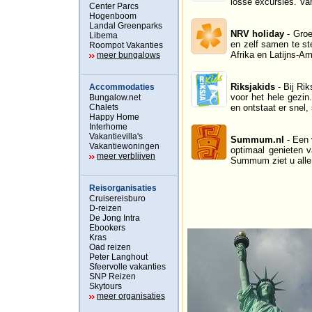
losse excursies. Van
Center Parcs
Hogenboom
Landal Greenparks
NRV holiday
- Groe
Libema
en zelf samen te st
Roompot Vakanties
Afrika en Latijns-Am
meer bungalows
Riksjakids
- Bij Rik
Accommodaties
voor het hele gezin
Bungalow.net
Chalets
en ontstaat er snel,
Happy Home
Interhome
Vakantievilla's
Summum.nl
- Een 
Vakantiewoningen
optimaal genieten v
meer verblijven
Summum ziet u alle
Reisorganisaties
Cruisereisburo
D-reizen
De Jong Intra
Ebookers
Kras
Oad reizen
Peter Langhout
Sfeervolle vakanties
SNP Reizen
Skytours
meer organisaties