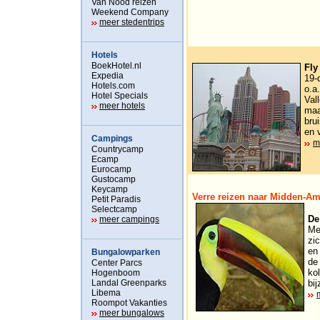
Van Nood reizen
Weekend Company
meer stedentrips
Verre reizen naar Noord-Amer
Hotels
BoekHotel.nl
Fly
Expedia
19-
Hotels.com
o.a
Hotel Specials
Val
meer hotels
maa
bru
en 
Campings
m
Countrycamp
Ecamp
Eurocamp
Gustocamp
Keycamp
Verre reizen naar Midden-Am
Petit Paradis
Selectcamp
De
meer campings
Me
zi
en
Bungalowparken
de
Center Parcs
ko
Hogenboom
Landal Greenparks
bij
Libema
Roompot Vakanties
meer bungalows