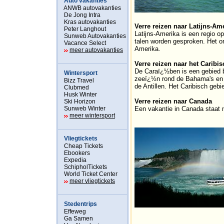
Auto vakanties
ANWB autovakanties
De Jong Intra
Kras autovakanties
Verre reizen naar Latijns-Am
Peter Langhout
Latijns-Amerika is een regio 
Sunweb Autovakanties
talen worden gesproken. Het o
Vacance Select
Amerika.
meer autovakanties
Verre reizen naar het Caribi
De Caraï¿½ben is een gebied 
Wintersport
zeeï¿½n rond de Bahama's en 
Bizz Travel
de Antillen. Het Caribisch geb
Clubmed
Husk Winter
Verre reizen naar Canada
Ski Horizon
Sunweb Winter
Een vakantie in Canada staat m
meer wintersport
Vliegtickets
Cheap Tickets
Ebookers
Expedia
SchipholTickets
World Ticket Center
meer vliegtickets
Stedentrips
Effeweg
Ga Samen