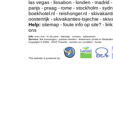
las vegas
-
lissabon
-
londen
-
madrid
parijs
-
praag
-
rome
-
stockholm
-
sydn
boekhotel.nl
-
reishonger.nl
-
skivakanti
oostenrijk
-
skivakanties-tsjechie
-
skiv
Help:
sitemap
-
foute info op site?
-
lin
ons
Info:
over ons
-
in de pers
-
sitemap
-
contact
-
adverteren
Service:
link toevoegen
-
partner worden
-
linkservice (uniek in Nederlan
Copyright © 2008 - 2025
Travelto
-
termen en condities
-
home
This website is powered by: