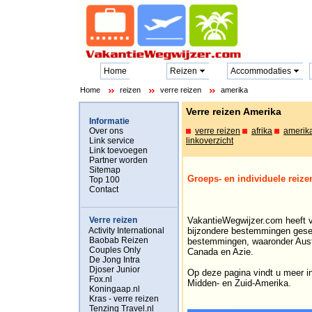
Home
Reizen
Accommodaties
Home
reizen
verre reizen
amerika
Verre reizen Amerika
Informatie
Over ons
verre reizen
afrika
amerik
Link service
linkoverzicht
Link toevoegen
Partner worden
Sitemap
Groeps- en individuele reiz
Top 100
Contact
Verre reizen
VakantieWegwijzer.com heeft vo
Activity International
bijzondere bestemmingen gesel
Baobab Reizen
bestemmingen, waaronder Austr
Couples Only
Canada en Azie.
De Jong Intra
Djoser Junior
Op deze pagina vindt u meer in
Fox.nl
Midden- en Zuid-Amerika.
Koningaap.nl
Kras - verre reizen
Tenzing Travel.nl