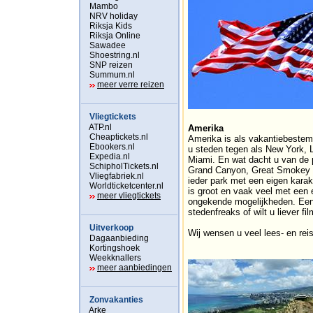
Mambo
NRV holiday
Riksja Kids
Riksja Online
Sawadee
Shoestring.nl
SNP reizen
Summum.nl
meer verre reizen
Vliegtickets
ATP.nl
Amerika
Cheaptickets.nl
Amerika is als vakantiebestem
Ebookers.nl
u steden tegen als New York, 
Expedia.nl
Miami. En wat dacht u van de 
SchipholTickets.nl
Grand Canyon, Great Smokey M
Vliegfabriek.nl
ieder park met een eigen karak
Worldticketcenter.nl
is groot en vaak veel met een e
meer vliegtickets
ongekende mogelijkheden. Een 
stedenfreaks of wilt u liever fi
Uitverkoop
Wij wensen u veel lees- en reis
Dagaanbieding
Kortingshoek
Weekknallers
meer aanbiedingen
Zonvakanties
Arke