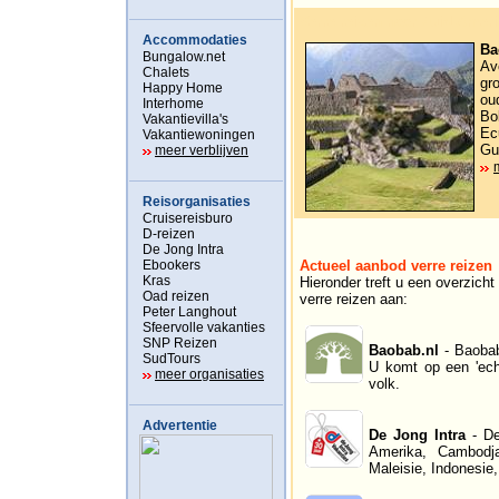
Verre reizen naar Zuid-Amer
Accommodaties
Ba
Bungalow.net
Av
Chalets
gr
Happy Home
ou
Interhome
Bo
Vakantievilla's
Ec
Vakantiewoningen
Gu
meer verblijven
Reisorganisaties
Cruisereisburo
D-reizen
De Jong Intra
Ebookers
Actueel aanbod verre reizen
Kras
Hieronder treft u een overzich
Oad reizen
verre reizen aan:
Peter Langhout
Sfeervolle vakanties
SNP Reizen
Baobab.nl
- Baobab
SudTours
U komt op een 'echt
meer organisaties
volk.
Advertentie
De Jong Intra
- De
Amerika, Cambodja,
Maleisie, Indonesie