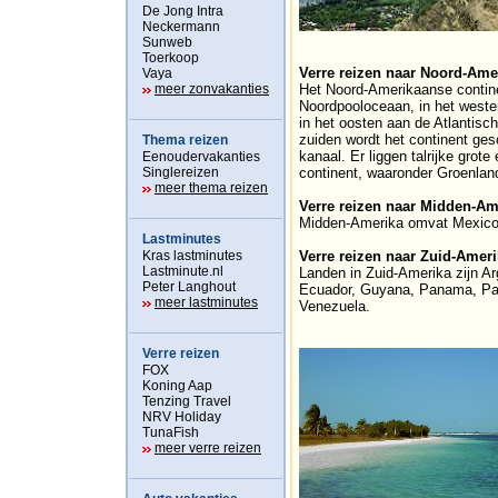
De Jong Intra
Neckermann
Sunweb
Toerkoop
Verre reizen naar Noord-Ame
Vaya
meer zonvakanties
Het Noord-Amerikaanse contine
Noordpooloceaan, in het west
in het oosten aan de Atlantisc
zuiden wordt het continent ge
Thema reizen
kanaal. Er liggen talrijke grot
Eenoudervakanties
Singlereizen
continent, waaronder Groenland
meer thema reizen
Verre reizen naar Midden-Am
Midden-Amerika omvat Mexico,
Lastminutes
Kras lastminutes
Verre reizen naar Zuid-Amer
Lastminute.nl
Landen in Zuid-Amerika zijn Arge
Peter Langhout
Ecuador, Guyana, Panama, Pa
meer lastminutes
Venezuela.
Verre reizen
FOX
Koning Aap
Tenzing Travel
NRV Holiday
TunaFish
meer verre reizen