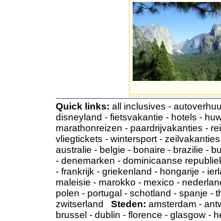
Quick links:
all inclusives
-
autoverhuu
disneyland
-
fietsvakantie
-
hotels
-
huw
marathonreizen
-
paardrijvakanties
-
re
vliegtickets
-
wintersport
-
zeilvakanties
australie
-
belgie
-
bonaire
-
brazilie
-
bu
-
denemarken
-
dominicaanse republie
-
frankrijk
-
griekenland
-
hongarije
-
ier
maleisie
-
marokko
-
mexico
-
nederlan
polen
-
portugal
-
schotland
-
spanje
-
t
zwitserland
Steden:
amsterdam
-
ant
brussel
-
dublin
-
florence
-
glasgow
-
h