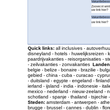
Vakantiebeoor
Zoover.nl wint
uw link hier?
Vakantiebeoor
uw link hier?
Quick links:
all inclusives
-
autoverhuu
disneyland
-
hotels
-
huwelijksreizen
-
k
paardrijvakanties
-
reisorganisaties
-
st
-
zeilvakanties
-
zonvakanties
Landen
belgie
-
belize
-
bonaire
-
brazilie
-
bulga
gebied
-
china
-
cuba
-
curacao
-
cypru
-
duitsland
-
egypte
-
engeland
-
finland
ierland
-
ijsland
-
india
-
indonesie
-
itali
mexico
-
nederland
-
nieuw-zeeland
-
n
schotland
-
spanje
-
thailand
-
tsjechie
Steden:
amsterdam
-
antwerpen
-
ath
brugge
-
brussel
-
cannes
-
dublin
-
flo