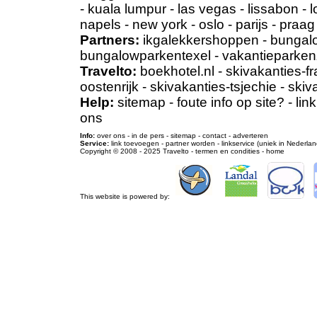
-
kuala lumpur
-
las vegas
-
lissabon
-
l
napels
-
new york
-
oslo
-
parijs
-
praag
Partners:
ikgalekkershoppen
-
bungal
bungalowparkentexel
-
vakantieparke
Travelto:
boekhotel.nl
-
skivakanties-fr
oostenrijk
-
skivakanties-tsjechie
-
skiv
Help:
sitemap
-
foute info op site?
-
lin
ons
Info:
over ons
-
in de pers
-
sitemap
-
contact
-
adverteren
Service:
link toevoegen
-
partner worden
-
linkservice (uniek in Nederlan
Copyright © 2008 - 2025
Travelto
-
termen en condities
-
home
This website is powered by: