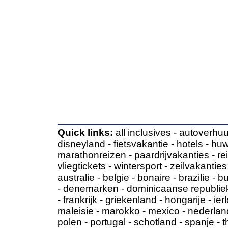
Quick links:
all inclusives
-
autoverhuu
disneyland
-
fietsvakantie
-
hotels
-
huw
marathonreizen
-
paardrijvakanties
-
re
vliegtickets
-
wintersport
-
zeilvakanties
australie
-
belgie
-
bonaire
-
brazilie
-
bu
-
denemarken
-
dominicaanse republie
-
frankrijk
-
griekenland
-
hongarije
-
ier
maleisie
-
marokko
-
mexico
-
nederlan
polen
-
portugal
-
schotland
-
spanje
-
t