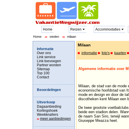
Home
Reizen
Accommodaties
Home
steden
milaan
Milaan
Informatie
Over ons
informatie
foto's
kaarten
Link service
Link toevoegen
Partner worden
Algemene informatie over M
Sitemap
Top 100
Contact
Milaan, de stad van de mode e
Beoordelingen
economische hoofdstad van Ita
mode en design en door de tal
discotheken kent Milaan een b
Uitverkoop
Dagaanbieding
De twee grootste voetbalclubs 
Kortingshoek
beide een stadion delen. Wann
Weekknallers
de naam San Siro, terwijl wann
meer aanbiedingen
Giuseppe Meazza heet.