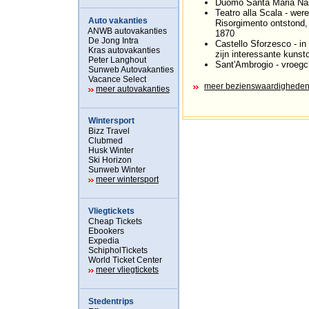
Duomo Santa Maria Nas
Teatro alla Scala - we
Auto vakanties
Risorgimento ontstond, 
ANWB autovakanties
1870
De Jong Intra
Castello Sforzesco - i
Kras autovakanties
zijn interessante kunst
Peter Langhout
Sant'Ambrogio - vroegchr
Sunweb Autovakanties
Vacance Select
meer bezienswaardigheden
meer autovakanties
Wintersport
Bizz Travel
Clubmed
Husk Winter
Ski Horizon
Sunweb Winter
meer wintersport
Vliegtickets
Cheap Tickets
Ebookers
Expedia
SchipholTickets
World Ticket Center
meer vliegtickets
Stedentrips