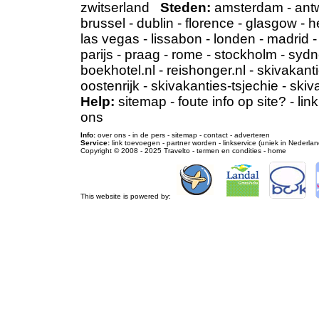
zwitserland
Steden:
amsterdam
-
ant
brussel
-
dublin
-
florence
-
glasgow
-
h
las vegas
-
lissabon
-
londen
-
madrid
parijs
-
praag
-
rome
-
stockholm
-
sydn
boekhotel.nl
-
reishonger.nl
-
skivakanti
oostenrijk
-
skivakanties-tsjechie
-
skiv
Help:
sitemap
-
foute info op site?
-
lin
ons
Info:
over ons
-
in de pers
-
sitemap
-
contact
-
adverteren
Service:
link toevoegen
-
partner worden
-
linkservice (uniek in Nederlan
Copyright © 2008 - 2025
Travelto
-
termen en condities
-
home
This website is powered by: