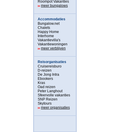
Roompot Vakanties
meer bungalows
Accommodaties
Bungalow.net
Chalets
Happy Home
Interhome
Vakantievilla's
Vakantiewoningen
meer verblijven
Reisorganisaties
Cruisereisburo
D-reizen
De Jong Intra
Ebookers
Kras
Oad reizen
Peter Langhout
Sfeervolle vakanties
SNP Reizen
Skytours
meer organisaties