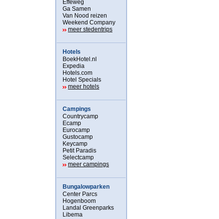
Effeweg
Ga Samen
Van Nood reizen
Weekend Company
meer stedentrips
Hotels
BoekHotel.nl
Expedia
Hotels.com
Hotel Specials
meer hotels
Campings
Countrycamp
Ecamp
Eurocamp
Gustocamp
Keycamp
Petit Paradis
Selectcamp
meer campings
Bungalowparken
Center Parcs
Hogenboom
Landal Greenparks
Libema