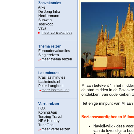
Zonvakanties
Arke
De Jong Intra
Neckermann
Sunweb
Toerkoop
Vaya
meer zonvakanties
Thema reizen
Eenoudervakanties
Singlereizen
meer thema reizen
Lastminutes
Kras lastminutes
Lastminute.nl
Milaan betekent "in het midden
Peter Langhout
de stad midden in de Povlakte l
meer lastminutes
ontdekken, van oude kerken t
Het enige minpunt van Milaan i
Verre reizen
FOX
Koning Aap
Tenzing Travel
Bezienswaardigheden Milaa
NRV Holiday
TunaFish
Navigli-wijk - deze vo
meer verre reizen
van de levendigste bu