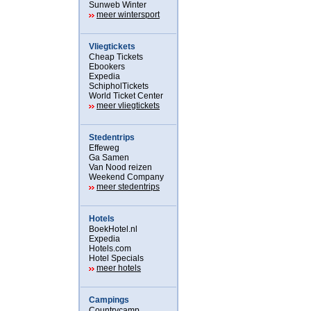
Sunweb Winter
meer wintersport
Vliegtickets
Cheap Tickets
Ebookers
Expedia
SchipholTickets
World Ticket Center
meer vliegtickets
Stedentrips
Effeweg
Ga Samen
Van Nood reizen
Weekend Company
meer stedentrips
Hotels
BoekHotel.nl
Expedia
Hotels.com
Hotel Specials
meer hotels
Campings
Countrycamp