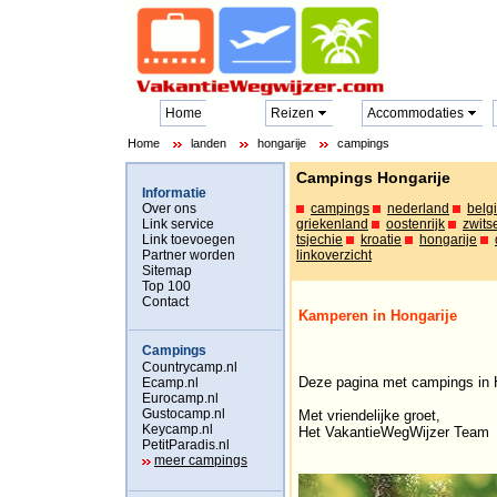
Home
Reizen
Accommodaties
Home
landen
hongarije
campings
Campings Hongarije
Informatie
Over ons
campings
nederland
belg
Link service
griekenland
oostenrijk
zwits
Link toevoegen
tsjechie
kroatie
hongarije
Partner worden
linkoverzicht
Sitemap
Top 100
Contact
Kamperen in Hongarije
Campings
Countrycamp.nl
Deze pagina met campings in H
Ecamp.nl
Eurocamp.nl
Gustocamp.nl
Met vriendelijke groet,
Keycamp.nl
Het VakantieWegWijzer Team
PetitParadis.nl
meer campings