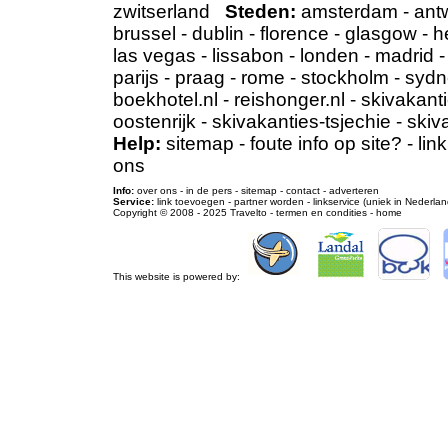
zwitserland
Steden:
amsterdam
-
ant
brussel
-
dublin
-
florence
-
glasgow
-
h
las vegas
-
lissabon
-
londen
-
madrid
parijs
-
praag
-
rome
-
stockholm
-
sydn
boekhotel.nl
-
reishonger.nl
-
skivakanti
oostenrijk
-
skivakanties-tsjechie
-
skiv
Help:
sitemap
-
foute info op site?
-
lin
ons
Info:
over ons
-
in de pers
-
sitemap
-
contact
-
adverteren
Service:
link toevoegen
-
partner worden
-
linkservice (uniek in Nederlan
Copyright © 2008 - 2025
Travelto
-
termen en condities
-
home
This website is powered by: