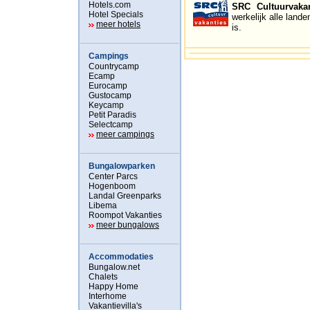
Hotels.com
SRC Cultuurvakan
Hotel Specials
werkelijk alle land
meer hotels
is.
Campings
Countrycamp
Ecamp
Eurocamp
Gustocamp
Keycamp
Petit Paradis
Selectcamp
meer campings
Bungalowparken
Center Parcs
Hogenboom
Landal Greenparks
Libema
Roompot Vakanties
meer bungalows
Accommodaties
Bungalow.net
Chalets
Happy Home
Interhome
Vakantievilla's