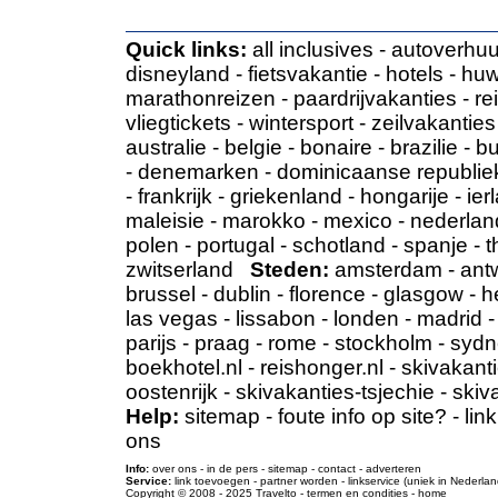
Quick links:
all inclusives
-
autoverhuu
disneyland
-
fietsvakantie
-
hotels
-
huw
marathonreizen
-
paardrijvakanties
-
re
vliegtickets
-
wintersport
-
zeilvakanties
australie
-
belgie
-
bonaire
-
brazilie
-
bu
-
denemarken
-
dominicaanse republie
-
frankrijk
-
griekenland
-
hongarije
-
ier
maleisie
-
marokko
-
mexico
-
nederlan
polen
-
portugal
-
schotland
-
spanje
-
t
zwitserland
Steden:
amsterdam
-
ant
brussel
-
dublin
-
florence
-
glasgow
-
h
las vegas
-
lissabon
-
londen
-
madrid
parijs
-
praag
-
rome
-
stockholm
-
sydn
boekhotel.nl
-
reishonger.nl
-
skivakanti
oostenrijk
-
skivakanties-tsjechie
-
skiv
Help:
sitemap
-
foute info op site?
-
lin
ons
Info:
over ons
-
in de pers
-
sitemap
-
contact
-
adverteren
Service:
link toevoegen
-
partner worden
-
linkservice (uniek in Nederlan
Copyright © 2008 - 2025
Travelto
-
termen en condities
-
home