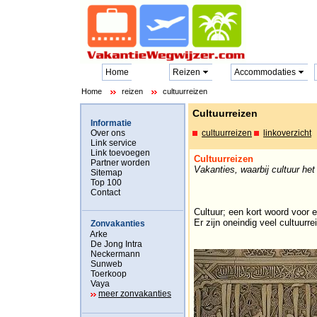
Home
Reizen
Accommodaties
Home
reizen
cultuurreizen
Cultuurreizen
Informatie
Over ons
cultuurreizen
linkoverzicht
Link service
Link toevoegen
Cultuurreizen
Partner worden
Vakanties, waarbij cultuur het 
Sitemap
Top 100
Contact
Cultuur; een kort woord voor 
Er zijn oneindig veel cultuurre
Zonvakanties
Arke
De Jong Intra
Neckermann
Sunweb
Toerkoop
Vaya
meer zonvakanties