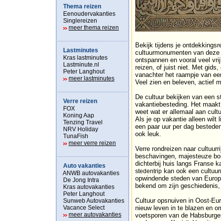
Thema reizen
Eenoudervakanties
Singlereizen
meer thema reizen
Bekijk tijdens je ontdekkings
Lastminutes
cultuurmonumenten van deze w
Kras lastminutes
ontspannen en vooral veel vrij
Lastminute.nl
reizen, of juist niet. Met gids
Peter Langhout
vanachter het raampje van een
meer lastminutes
Veel zien en beleven, actief ma
De cultuur bekijken van een st
Verre reizen
vakantiebesteding. Het maakt 
FOX
weet wat er allemaal aan cult
Koning Aap
Als je op vakantie alleen wilt
Tenzing Travel
een paar uur per dag besteden
NRV Holiday
ook leuk.
TunaFish
meer verre reizen
Verre rondreizen naar cultuurr
beschavingen, majesteuze bo
dichterbij huis langs Franse 
Auto vakanties
kan ook een cultuurr
stedentrip
ANWB autovakanties
opwindende steden van Europa
De Jong Intra
bekend om zijn geschiedenis, 
Kras autovakanties
Peter Langhout
Cultuur opsnuiven in Oost-Eur
Sunweb Autovakanties
Vacance Select
nieuw leven in te blazen en o
meer autovakanties
voetsporen van de Habsburge