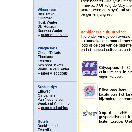
zoek naar relikwieï¿½n uit c
Of volg de Maya-ro
in Egypte?
Wintersport
, waar de Maya's tal va
Belize
Bizz Travel
bergen en jungles.
Clubmed
Husk Winter
Ski Horizon
Sunweb Winter
Aanbieders cultuurreizen
meer wintersport
Hieronder vind je een overzic
cultuurvakanties naar de mee
logo of de titel van de betre
Vliegtickets
en het aanbod cultuurreizen te
Cheap Tickets
Ebookers
Expedia
SchipholTickets
Cityzapper.nl
- Cit
World Ticket Center
cultuurreizen in v
meer vliegtickets
eigen vervoer.
Stedentrips
Eliza was here
- 
Effeweg
locale van het la
Ga Samen
bijzondere accommo
Van Nood reizen
Weekend Company
meer stedentrips
Snp.nl
- SNP is 
gespecialiseerd i
buiten Europa. Ond
Hotels
BoekHotel.nl
Expedia