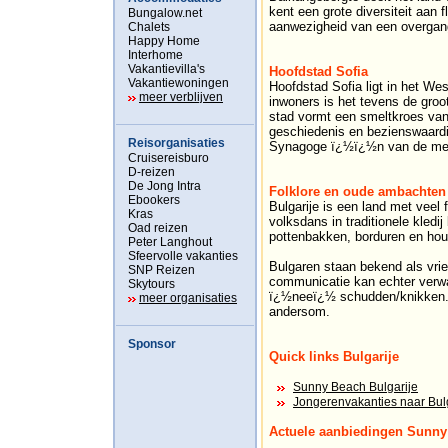
kent een grote diversiteit aan 
Bungalow.net
aanwezigheid van een overgang
Chalets
Happy Home
Interhome
Vakantievilla's
Hoofdstad Sofia
Vakantiewoningen
Hoofdstad Sofia ligt in het We
meer verblijven
inwoners is het tevens de groo
stad vormt een smeltkroes van 
geschiedenis en bezienswaard
Reisorganisaties
Synagoge ï¿½ï¿½n van de mees
Cruisereisburo
D-reizen
De Jong Intra
Folklore en oude ambachten
Ebookers
Bulgarije is een land met veel f
Kras
volksdans in traditionele kled
Oad reizen
pottenbakken, borduren en hou
Peter Langhout
Sfeervolle vakanties
Bulgaren staan bekend als vrie
SNP Reizen
communicatie kan echter verwa
Skytours
ï¿½neeï¿½ schudden/knikken. D
meer organisaties
andersom.
Sponsor
Quick links Bulgarije
Sunny Beach Bulgarije
Jongerenvakanties naar Bul
Actuele aanbiedingen Sunny