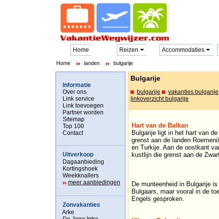
Home
Reizen
Accommodaties
Home
landen
bulgarije
Bulgarije
Informatie
Over ons
bulgarije
vakanties bulgarije
Link service
linkoverzicht bulgarije
Link toevoegen
Partner worden
Sitemap
Hart van de Balkan
Top 100
Bulgarije ligt in het hart van 
Contact
grenst aan de landen Roemeni
en Turkije. Aan de oostkant van
Uitverkoop
kustlijn die grenst aan de Zwar
Dagaanbieding
Kortingshoek
Weekknallers
meer aanbiedingen
De munteenheid in Bulgarije is 
Bulgaars, maar vooral in de to
Engels gesproken.
Zonvakanties
Arke