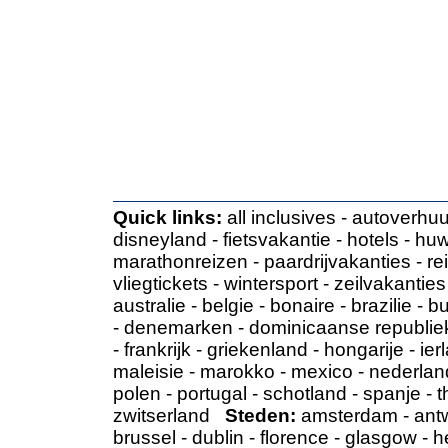
Quick links:
all inclusives
-
autoverhuu
disneyland
-
fietsvakantie
-
hotels
-
huw
marathonreizen
-
paardrijvakanties
-
re
vliegtickets
-
wintersport
-
zeilvakanties
australie
-
belgie
-
bonaire
-
brazilie
-
bu
-
denemarken
-
dominicaanse republie
-
frankrijk
-
griekenland
-
hongarije
-
ier
maleisie
-
marokko
-
mexico
-
nederlan
polen
-
portugal
-
schotland
-
spanje
-
t
zwitserland
Steden:
amsterdam
-
ant
brussel
-
dublin
-
florence
-
glasgow
-
h