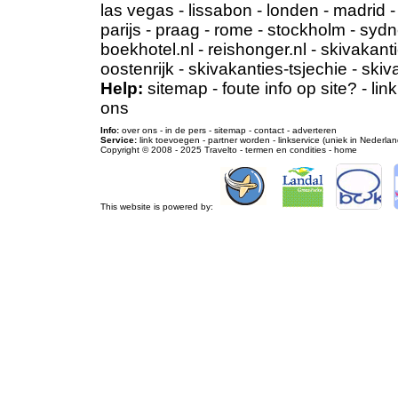
las vegas
-
lissabon
-
londen
-
madrid
parijs
-
praag
-
rome
-
stockholm
-
sydn
boekhotel.nl
-
reishonger.nl
-
skivakanti
oostenrijk
-
skivakanties-tsjechie
-
skiv
Help:
sitemap
-
foute info op site?
-
lin
ons
Info:
over ons
-
in de pers
-
sitemap
-
contact
-
adverteren
Service:
link toevoegen
-
partner worden
-
linkservice (uniek in Nederlan
Copyright © 2008 - 2025
Travelto
-
termen en condities
-
home
This website is powered by: