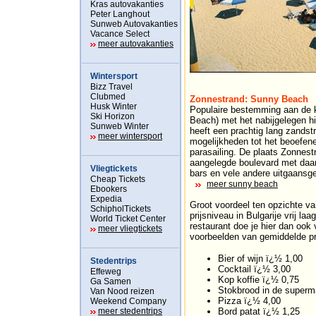
Kras autovakanties
Peter Langhout
Sunweb Autovakanties
Vacance Select
meer autovakanties
Wintersport
Bizz Travel
Clubmed
Zonnestrand: Sunny Beach
Husk Winter
Populaire bestemming aan de k
Ski Horizon
Beach) met het nabijgelegen h
Sunweb Winter
heeft een prachtig lang zandstr
meer wintersport
mogelijkheden tot het beoefen
parasailing. De plaats Zonnes
aangelegde boulevard met daara
Vliegtickets
bars en vele andere uitgaansg
Cheap Tickets
meer sunny beach
Ebookers
Expedia
Groot voordeel ten opzichte v
SchipholTickets
prijsniveau in Bulgarije vrij laa
World Ticket Center
restaurant doe je hier dan ook 
meer vliegtickets
voorbeelden van gemiddelde pri
Bier of wijn ï¿½ 1,00
Stedentrips
Cocktail ï¿½ 3,00
Effeweg
Kop koffie ï¿½ 0,75
Ga Samen
Stokbrood in de superm
Van Nood reizen
Pizza ï¿½ 4,00
Weekend Company
meer stedentrips
Bord patat ï¿½ 1,25