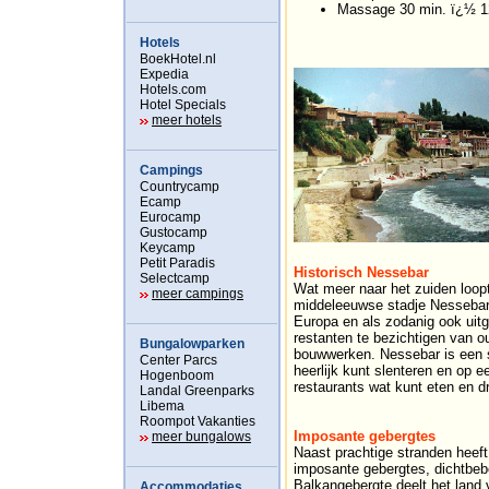
Massage 30 min. ï¿½ 1
Hotels
BoekHotel.nl
Expedia
Hotels.com
Hotel Specials
meer hotels
Campings
Countrycamp
Ecamp
Eurocamp
Gustocamp
Keycamp
Petit Paradis
Historisch Nessebar
Selectcamp
Wat meer naar het zuiden loopt
meer campings
middeleeuwse stadje Nessebar
Europa en als zodanig ook uitg
restanten te bezichtigen van 
Bungalowparken
bouwwerken. Nessebar is een s
Center Parcs
heerlijk kunt slenteren en op 
Hogenboom
restaurants wat kunt eten en d
Landal Greenparks
Libema
Roompot Vakanties
Imposante gebergtes
meer bungalows
Naast prachtige stranden heeft
imposante gebergtes, dichtbebo
Balkangebergte deelt het land 
Accommodaties