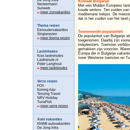
De Jong Intra
Klimaat Bulgarije
Neckermann
Met een Midden Europees land
Sunweb
koude winters. Ten zuiden van
meer zonvakanties
mediterrane trekjes. De meeste 
dat in het zuiden van het land j
Thema reizen
Eenoudervakanties
Toenemende populariteit
Singlereizen
De populariteit van Bulgarije al
meer thema reizen
toegenomen. Daarbij zijn voora
trekpleisters. Toeristen verblij
gemakken zijn voorzien. Waren 
Lastminutes
Europa die in Bulgarije vakant
Kras lastminutes
meer Westerse toeristen en Tu
Lastminute.nl
Peter Langhout
meer lastminutes
Verre reizen
FOX
Koning Aap
Tenzing Travel
NRV Holiday
TunaFish
meer verre reizen
Auto vakanties
ANWB autovakanties
De Jong Intra