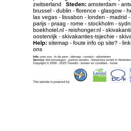
zwitserland
Steden:
amsterdam
-
ant
brussel
-
dublin
-
florence
-
glasgow
-
h
las vegas
-
lissabon
-
londen
-
madrid
parijs
-
praag
-
rome
-
stockholm
-
sydn
boekhotel.nl
-
reishonger.nl
-
skivakanti
oostenrijk
-
skivakanties-tsjechie
-
skiv
Help:
sitemap
-
foute info op site?
-
lin
ons
Info:
over ons
-
in de pers
-
sitemap
-
contact
-
adverteren
Service:
link toevoegen
-
partner worden
-
linkservice (uniek in Nederlan
Copyright © 2008 - 2025
Travelto
-
termen en condities
-
home
This website is powered by: