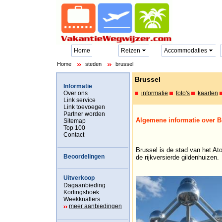
Home
Reizen
Accommodaties
Home
steden
brussel
Brussel
Informatie
Over ons
informatie
foto's
kaarten
Link service
Link toevoegen
Partner worden
Algemene informatie over B
Sitemap
Top 100
Contact
Brussel is de stad van het A
Beoordelingen
de rijkversierde gildenhuizen.
Uitverkoop
Dagaanbieding
Kortingshoek
Weekknallers
meer aanbiedingen