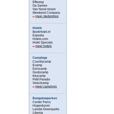
Effeweg
Ga Samen
Van Nood reizen
Weekend Company
meer stedentrips
Hotels
BoekHotel.nl
Expedia
Hotels.com
Hotel Specials
meer hotels
Campings
Countrycamp
Ecamp
Eurocamp
Gustocamp
Keycamp
Petit Paradis
Selectcamp
meer campings
Bungalowparken
Center Parcs
Hogenboom
Landal Greenparks
Libema