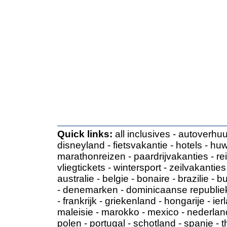
Quick links:
all inclusives
-
autoverhuu
disneyland
-
fietsvakantie
-
hotels
-
huw
marathonreizen
-
paardrijvakanties
-
re
vliegtickets
-
wintersport
-
zeilvakanties
australie
-
belgie
-
bonaire
-
brazilie
-
bu
-
denemarken
-
dominicaanse republie
-
frankrijk
-
griekenland
-
hongarije
-
ier
maleisie
-
marokko
-
mexico
-
nederlan
polen
-
portugal
-
schotland
-
spanje
-
t