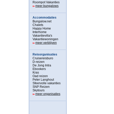
Roompot Vakanties
meer bungalows
Accommodaties
Bungalow.net
Chalets
Happy Home
Interhome
Vakantievilla's
Vakantiewoningen
meer verblijven
Reisorganisaties
Cruisereisburo
D-reizen
De Jong Intra
Ebookers
Kras
Oad reizen
Peter Langhout
Sfeervolle vakanties
SNP Reizen
Skytours
meer organisaties