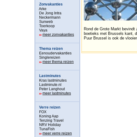
Zonvakanties
Arke
De Jong Intra
Neckermann
Sunweb
Toerkoop
Rond de Grote Markt bevindt z
Vaya
boetieks met Brussels kant, 
meer zonvakanties
Puur Brussel is ook de vlooie
Thema reizen
Eenoudervakanties
Singlereizen
meer thema reizen
Lastminutes
Kras lastminutes
Lastminute.nl
Peter Langhout
meer lastminutes
Verre reizen
FOX
Koning Aap
Tenzing Travel
NRV Holiday
TunaFish
meer verre reizen