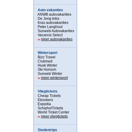
Auto vakanties
ANWB autovakanties
De Jong Intra
Kras autovakanties
Peter Langhout
Sunweb Autovakanties
Vacance Select
meer autovakanties
Wintersport
Bizz Travel
Clubmed
Husk Winter
Ski Horizon
Sunweb Winter
meer wintersport
Vliegtickets
Cheap Tickets
Ebookers
Expedia
SchipholTickets
World Ticket Center
meer vliegtickets
Stedentrips