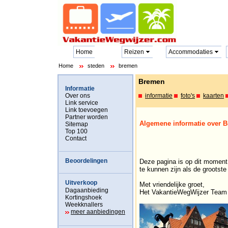
Home
Reizen
Accommodaties
Home
steden
bremen
Bremen
Informatie
Over ons
informatie
foto's
kaarten
Link service
Link toevoegen
Partner worden
Algemene informatie over 
Sitemap
Top 100
Contact
Beoordelingen
Deze pagina is op dit moment 
te kunnen zijn als de grootst
Uitverkoop
Met vriendelijke groet,
Dagaanbieding
Het VakantieWegWijzer Team
Kortingshoek
Weekknallers
meer aanbiedingen