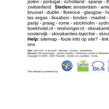
polen
-
portugal
-
schotland
-
spanje
-
t
zwitserland
Steden:
amsterdam
-
ant
brussel
-
dublin
-
florence
-
glasgow
-
h
las vegas
-
lissabon
-
londen
-
madrid
parijs
-
praag
-
rome
-
stockholm
-
sydn
boekhotel.nl
-
reishonger.nl
-
skivakanti
oostenrijk
-
skivakanties-tsjechie
-
skiv
Help:
sitemap
-
foute info op site?
-
lin
ons
Info:
over ons
-
in de pers
-
sitemap
-
contact
-
adverteren
Service:
link toevoegen
-
partner worden
-
linkservice (uniek in Nederlan
Copyright © 2008 - 2025
Travelto
-
termen en condities
-
home
This website is powered by: