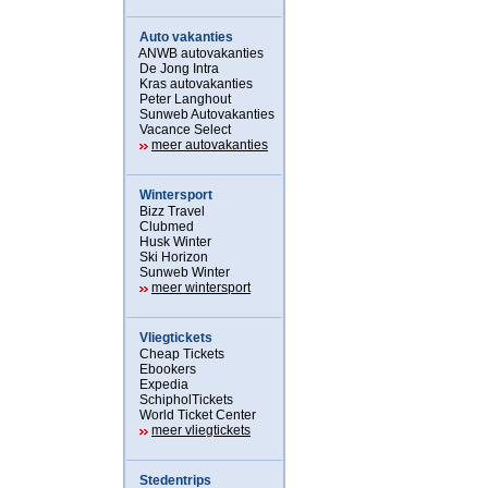
Auto vakanties
ANWB autovakanties
De Jong Intra
Kras autovakanties
Peter Langhout
Sunweb Autovakanties
Vacance Select
meer autovakanties
Wintersport
Bizz Travel
Clubmed
Husk Winter
Ski Horizon
Sunweb Winter
meer wintersport
Vliegtickets
Cheap Tickets
Ebookers
Expedia
SchipholTickets
World Ticket Center
meer vliegtickets
Stedentrips