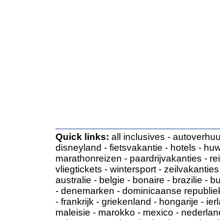
Quick links:
all inclusives
-
autoverhuu
disneyland
-
fietsvakantie
-
hotels
-
huw
marathonreizen
-
paardrijvakanties
-
re
vliegtickets
-
wintersport
-
zeilvakanties
australie
-
belgie
-
bonaire
-
brazilie
-
bu
-
denemarken
-
dominicaanse republie
-
frankrijk
-
griekenland
-
hongarije
-
ier
maleisie
-
marokko
-
mexico
-
nederlan