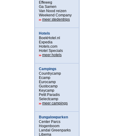
Effeweg
Ga Samen
Van Nood reizen
Weekend Company
meer stedentrips
Hotels
BoekHotel.nl
Expedia
Hotels.com
Hotel Specials
meer hotels
Campings
Countrycamp
Ecamp
Eurocamp
Gustocamp
Keycamp
Petit Paradis
Selectcamp
meer campings
Bungalowparken
Center Parcs
Hogenboom
Landal Greenparks
Libema