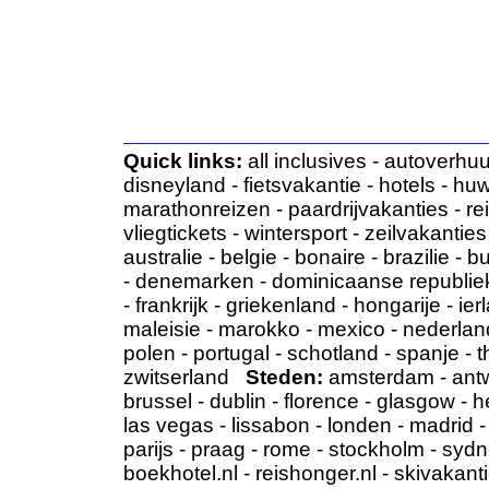
Quick links:
all inclusives
-
autoverhuu
disneyland
-
fietsvakantie
-
hotels
-
huw
marathonreizen
-
paardrijvakanties
-
re
vliegtickets
-
wintersport
-
zeilvakanties
australie
-
belgie
-
bonaire
-
brazilie
-
bu
-
denemarken
-
dominicaanse republie
-
frankrijk
-
griekenland
-
hongarije
-
ier
maleisie
-
marokko
-
mexico
-
nederlan
polen
-
portugal
-
schotland
-
spanje
-
t
zwitserland
Steden:
amsterdam
-
ant
brussel
-
dublin
-
florence
-
glasgow
-
h
las vegas
-
lissabon
-
londen
-
madrid
parijs
-
praag
-
rome
-
stockholm
-
sydn
boekhotel.nl
-
reishonger.nl
-
skivakanti