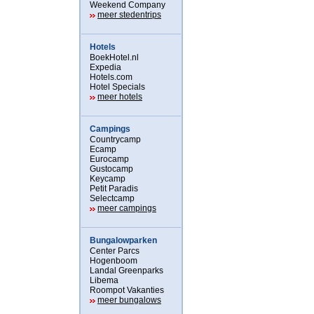
Weekend Company
meer stedentrips
Hotels
BoekHotel.nl
Expedia
Hotels.com
Hotel Specials
meer hotels
Campings
Countrycamp
Ecamp
Eurocamp
Gustocamp
Keycamp
Petit Paradis
Selectcamp
meer campings
Bungalowparken
Center Parcs
Hogenboom
Landal Greenparks
Libema
Roompot Vakanties
meer bungalows