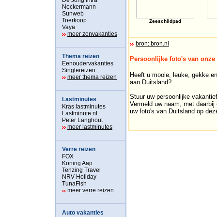
De Jong Intra
Neckermann
Sunweb
Toerkoop
Zeeschildpad
Vaya
meer zonvakanties
bron: bron.nl
Thema reizen
Persoonlijke foto's van onze
Eenoudervakanties
Singlereizen
Heeft u mooie, leuke, gekke e
meer thema reizen
aan Duitsland?
Stuur uw persoonlijke vakantie
Lastminutes
Vermeld uw naam, met daarbij e
Kras lastminutes
uw foto's van Duitsland op dez
Lastminute.nl
Peter Langhout
meer lastminutes
Verre reizen
FOX
Koning Aap
Tenzing Travel
NRV Holiday
TunaFish
meer verre reizen
Auto vakanties