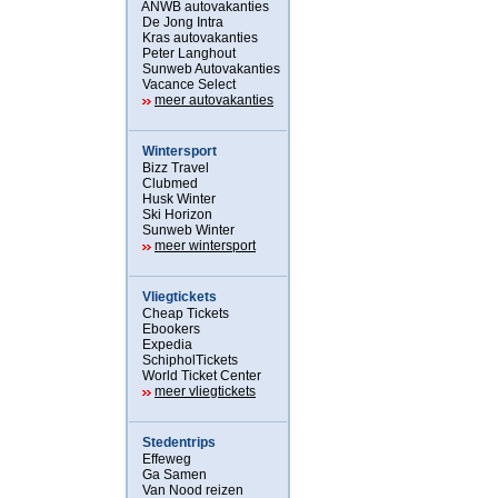
ANWB autovakanties
De Jong Intra
Kras autovakanties
Peter Langhout
Sunweb Autovakanties
Vacance Select
meer autovakanties
Wintersport
Bizz Travel
Clubmed
Husk Winter
Ski Horizon
Sunweb Winter
meer wintersport
Vliegtickets
Cheap Tickets
Ebookers
Expedia
SchipholTickets
World Ticket Center
meer vliegtickets
Stedentrips
Effeweg
Ga Samen
Van Nood reizen