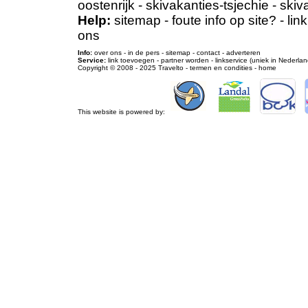
oostenrijk
-
skivakanties-tsjechie
-
skiv
Help:
sitemap
-
foute info op site?
-
lin
ons
Info:
over ons
-
in de pers
-
sitemap
-
contact
-
adverteren
Service:
link toevoegen
-
partner worden
-
linkservice (uniek in Nederlan
Copyright © 2008 - 2025
Travelto
-
termen en condities
-
home
This website is powered by: