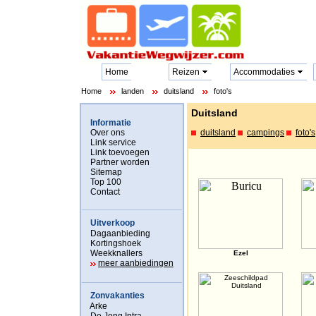
Home
Reizen
Accommodaties
Home
landen
duitsland
foto's
Duitsland
Informatie
Over ons
duitsland
campings
foto's
Link service
Link toevoegen
Partner worden
Sitemap
Top 100
Contact
Uitverkoop
Dagaanbieding
Kortingshoek
Weekknallers
Ezel
meer aanbiedingen
Zonvakanties
Arke