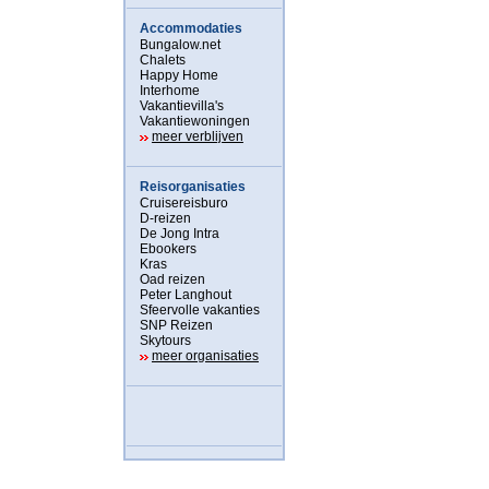
Accommodaties
Bungalow.net
Chalets
Happy Home
Interhome
Vakantievilla's
Vakantiewoningen
meer verblijven
Reisorganisaties
Cruisereisburo
D-reizen
De Jong Intra
Ebookers
Kras
Oad reizen
Peter Langhout
Sfeervolle vakanties
SNP Reizen
Skytours
meer organisaties