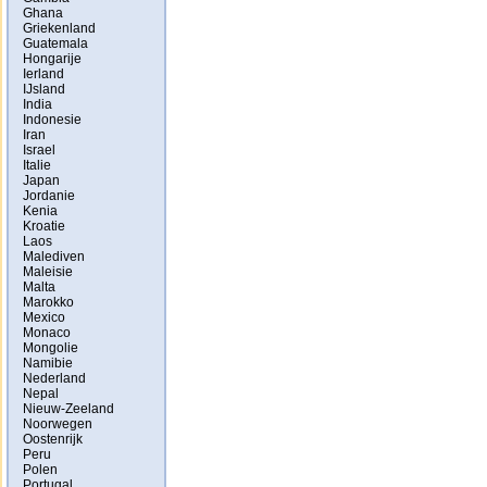
Ghana
Griekenland
Guatemala
Hongarije
Ierland
IJsland
India
Indonesie
Iran
Israel
Italie
Japan
Jordanie
Kenia
Kroatie
Laos
Malediven
Maleisie
Malta
Marokko
Mexico
Monaco
Mongolie
Namibie
Nederland
Nepal
Nieuw-Zeeland
Noorwegen
Oostenrijk
Peru
Polen
Portugal