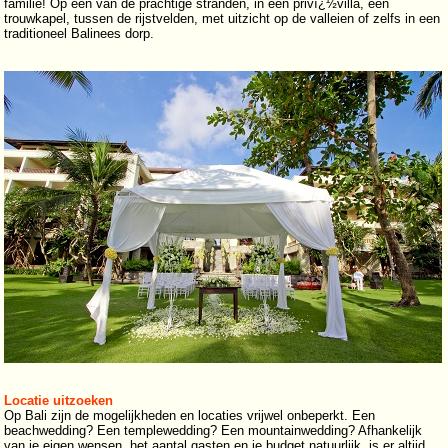
familie! Op een van de prachtige stranden, in een privï¿½villa, een
trouwkapel, tussen de rijstvelden, met uitzicht op de valleien of zelfs in een
traditioneel Balinees dorp.
Locatie uitzoeken
Op Bali zijn de mogelijkheden en locaties vrijwel onbeperkt. Een
beachwedding? Een templewedding? Een mountainwedding? Afhankelijk
van je eigen wensen, het aantal gasten en je budget natuurlijk, is er altijd