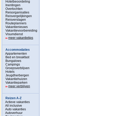
Hotelbeoordeling
Inentingen
Overtochten
Reisorganisaties
Reisvergelijkingen
Reisverslagen
Routeplanners
Vakantienieuws
Vakantievoorbereiding
Visumdienst
meer vakantietips
Accommodaties
Appartementen
Bed en breakfast
Bungalows
Campings
Groepsverblijven
Hotels
Jeugdherbergen
Vakantiehuizen
Vakantieparken
meer verblijven
Reizen A-Z
Actieve vakanties
All inclusive
Auto vakanties
Autoverhuur