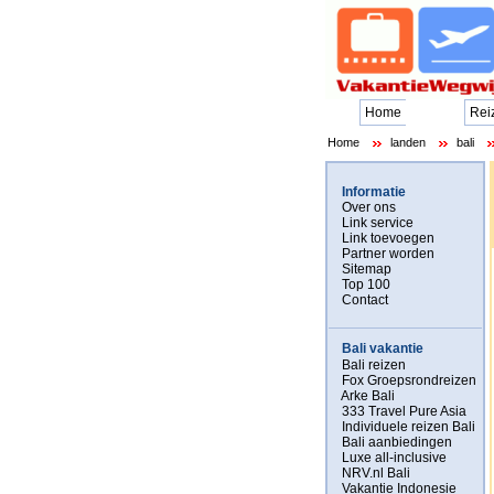
Home
Rei
Home
landen
bali
Informatie
Over ons
Link service
Link toevoegen
Partner worden
Sitemap
Top 100
Contact
Bali vakantie
Bali reizen
Fox Groepsrondreizen
Arke Bali
333 Travel Pure Asia
Individuele reizen Bali
Bali aanbiedingen
Luxe all-inclusive
NRV.nl Bali
Vakantie Indonesie