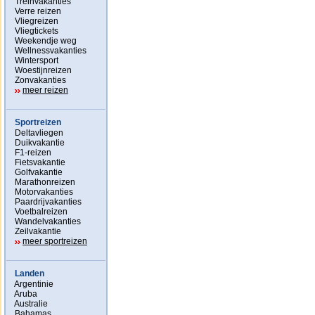
Treinvakanties
Verre reizen
Vliegreizen
Vliegtickets
Weekendje weg
Wellnessvakanties
Wintersport
Woestijnreizen
Zonvakanties
meer reizen
Sportreizen
Deltavliegen
Duikvakantie
F1-reizen
Fietsvakantie
Golfvakantie
Marathonreizen
Motorvakanties
Paardrijvakanties
Voetbalreizen
Wandelvakanties
Zeilvakantie
meer sportreizen
Landen
Argentinie
Aruba
Australie
Bahamas