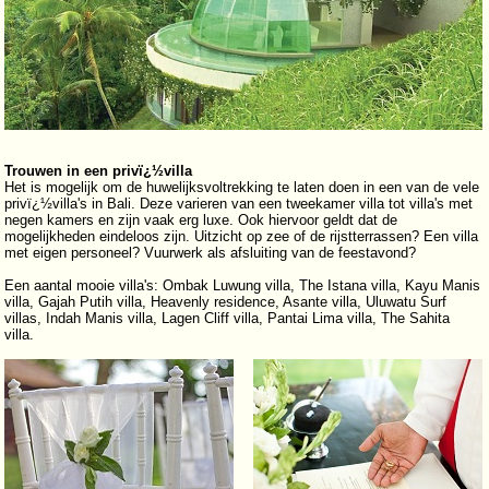
Trouwen in een privï¿½villa
Het is mogelijk om de huwelijksvoltrekking te laten doen in een van de vele
privï¿½villa's in Bali. Deze varieren van een tweekamer villa tot villa's met
negen kamers en zijn vaak erg luxe. Ook hiervoor geldt dat de
mogelijkheden eindeloos zijn. Uitzicht op zee of de rijstterrassen? Een villa
met eigen personeel? Vuurwerk als afsluiting van de feestavond?
Een aantal mooie villa's: Ombak Luwung villa, The Istana villa, Kayu Manis
villa, Gajah Putih villa, Heavenly residence, Asante villa, Uluwatu Surf
villas, Indah Manis villa, Lagen Cliff villa, Pantai Lima villa, The Sahita
villa.