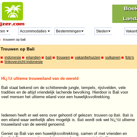
zen
Accommodaties
Bestemmingen
Steden
Vakant
trouwen op bali
Trouwen op Bali
indonesie
eilanden
bali
trouwen
vakantiehuizen
vulkanen
foto's
linkoverzicht indonesie
Hï¿½t ultieme trouweiland van de wereld
Bali staat bekend om de schitterende jungle, tempels, rijstvelden, vele
tradities en de altijd vriendelijk lachende bevolking. Hierdoor is Bali voor
veel mensen het ultieme eiland voor een huwelijksvoltrekking.
Iedereen heeft er wel eens over gehoord of gelezen:
.
is
trouwen op Bali
Bali
een eiland waar werkelijk alles mogelijk is.
wordt ook wel hï¿½t ultieme
Bali
trouweiland van de wereld genoemd.
Geniet op Bali van een huwelijksvoltrekking, samen of met vrienden en