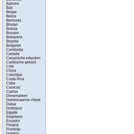
Bahrein
Bali
Belgie
Belize
Bermuda
Bhutan
Bolivia
Bonaire
Botswana
Brazilie
Bulgarije
Cambodja
Canada
Canarische eilanden
Caribische gebied
Chili
China
Colombia
Costa Rica
Cuba
Curacao
Cyprus
Denemarken
Dominicaanse r'bliek
Dubai
Duitsland
Egypte
Engeland
Ecuador
Finland
Frankrijk
Gambia