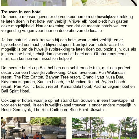
Trouwen in een hotel
De meeste mensen geven er de voorkeur aan om de huwelijksvoltrekking
te laten doen in het hotel van verblijf. Vrijwel elk hotel biedt hun gasten
deze mogelijkheid. Hou er rekening mee dat de meeste hotels wel een
vergoeding vragen voor huur en decoratie van de locatie.
Je kan natuurlijk ook trouwen bij een hotel waar je niet verblijft en er
bijvoorbeeld een nachtje blijven slapen. Een lijst van hotels waar het
mogelijk is om de huwelijksvoltrekking te laten doen zou onzin zijn, dus als
je interesse hebt, schrijf dan gewoon het hotel aan. Of stuur ons een e-
mail, dan kunnen we misschien helpen!
De meeste hotels op Bali hebben een schitterende tuin, met een perfect
decor voor een huwelijksvoltrekking. Onze favorieten: Puri Wulandari
resort, The Ritz Carlton, Banyan Tree resort, Grand Hyatt Nusa Dua,
Kayumanis garden, Santika beach, Le Meridien Resort, Ayana beach
resort, Pan Pacific beach resort, Kamandalu hotel, Padma Legian hotel en
Bali Spirit Hotel.
Ook zijn er hotels waar je op het strand kan trouwen, in een trouwkapel, of
voor een tempel. In een huwelijkskapel trouwen is onder andere mogelijk in
Resor Seminyak, The Ritz Carlton en Blue Point Uluwatu.