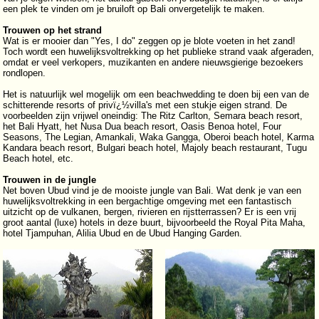
een plek te vinden om je bruiloft op Bali onvergetelijk te maken.
Trouwen op het strand
Wat is er mooier dan "Yes, I do" zeggen op je blote voeten in het zand!
Toch wordt een huwelijksvoltrekking op het publieke strand vaak afgeraden,
omdat er veel verkopers, muzikanten en andere nieuwsgierige bezoekers
rondlopen.
Het is natuurlijk wel mogelijk om een beachwedding te doen bij een van de
schitterende resorts of privï¿½villa's met een stukje eigen strand. De
voorbeelden zijn vrijwel oneindig: The Ritz Carlton, Semara beach resort,
het Bali Hyatt, het Nusa Dua beach resort, Oasis Benoa hotel, Four
Seasons, The Legian, Amankali, Waka Gangga, Oberoi beach hotel, Karma
Kandara beach resort, Bulgari beach hotel, Majoly beach restaurant, Tugu
Beach hotel, etc.
Trouwen in de jungle
Net boven Ubud vind je de mooiste jungle van Bali. Wat denk je van een
huwelijksvoltrekking in een bergachtige omgeving met een fantastisch
uitzicht op de vulkanen, bergen, rivieren en rijstterrassen? Er is een vrij
groot aantal (luxe) hotels in deze buurt, bijvoorbeeld the Royal Pita Maha,
hotel Tjampuhan, Alilia Ubud en de Ubud Hanging Garden.