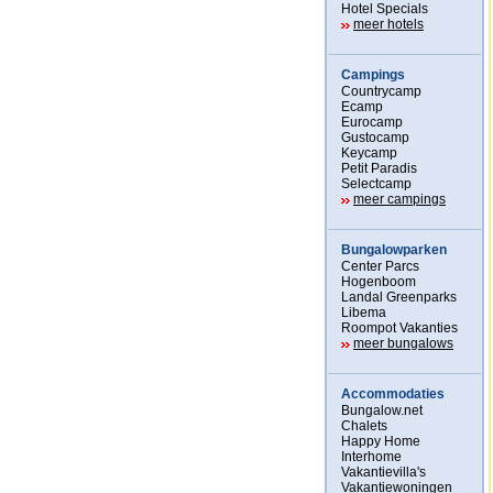
Hotel Specials
meer hotels
Campings
Countrycamp
Ecamp
Eurocamp
Gustocamp
Keycamp
Petit Paradis
Selectcamp
meer campings
Bungalowparken
Center Parcs
Hogenboom
Landal Greenparks
Libema
Roompot Vakanties
meer bungalows
Accommodaties
Bungalow.net
Chalets
Happy Home
Interhome
Vakantievilla's
Vakantiewoningen