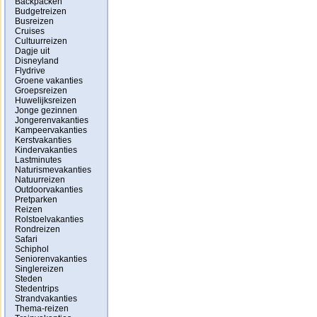
Backpacken
Budgetreizen
Busreizen
Cruises
Cultuurreizen
Dagje uit
Disneyland
Flydrive
Groene vakanties
Groepsreizen
Huwelijksreizen
Jonge gezinnen
Jongerenvakanties
Kampeervakanties
Kerstvakanties
Kindervakanties
Lastminutes
Naturismevakanties
Natuurreizen
Outdoorvakanties
Pretparken
Reizen
Rolstoelvakanties
Rondreizen
Safari
Schiphol
Seniorenvakanties
Singlereizen
Steden
Stedentrips
Strandvakanties
Thema-reizen