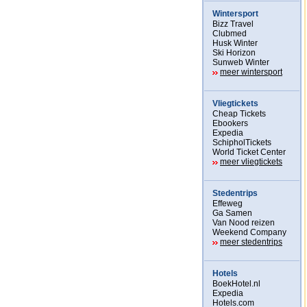
Wintersport
Bizz Travel
Clubmed
Husk Winter
Ski Horizon
Sunweb Winter
meer wintersport
Vliegtickets
Cheap Tickets
Ebookers
Expedia
SchipholTickets
World Ticket Center
meer vliegtickets
Stedentrips
Effeweg
Ga Samen
Van Nood reizen
Weekend Company
meer stedentrips
Hotels
BoekHotel.nl
Expedia
Hotels.com