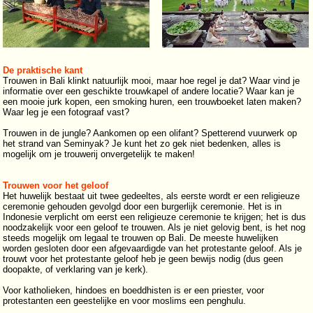
De praktische kant
Trouwen in Bali klinkt natuurlijk mooi, maar hoe regel je dat? Waar vind je
informatie over een geschikte trouwkapel of andere locatie? Waar kan je
een mooie jurk kopen, een smoking huren, een trouwboeket laten maken?
Waar leg je een fotograaf vast?
Trouwen in de jungle? Aankomen op een olifant? Spetterend vuurwerk op
het strand van Seminyak? Je kunt het zo gek niet bedenken, alles is
mogelijk om je trouwerij onvergetelijk te maken!
Trouwen voor het geloof
Het huwelijk bestaat uit twee gedeeltes, als eerste wordt er een religieuze
ceremonie gehouden gevolgd door een burgerlijk ceremonie. Het is in
Indonesie verplicht om eerst een religieuze ceremonie te krijgen; het is dus
noodzakelijk voor een geloof te trouwen. Als je niet gelovig bent, is het nog
steeds mogelijk om legaal te trouwen op Bali. De meeste huwelijken
worden gesloten door een afgevaardigde van het protestante geloof. Als je
trouwt voor het protestante geloof heb je geen bewijs nodig (dus geen
doopakte, of verklaring van je kerk).
Voor katholieken, hindoes en boeddhisten is er een priester, voor
protestanten een geestelijke en voor moslims een penghulu.