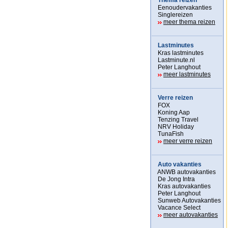
Thema reizen
Eenoudervakanties
Singlereizen
meer thema reizen
Lastminutes
Kras lastminutes
Lastminute.nl
Peter Langhout
meer lastminutes
Verre reizen
FOX
Koning Aap
Tenzing Travel
NRV Holiday
TunaFish
meer verre reizen
Auto vakanties
ANWB autovakanties
De Jong Intra
Kras autovakanties
Peter Langhout
Sunweb Autovakanties
Vacance Select
meer autovakanties